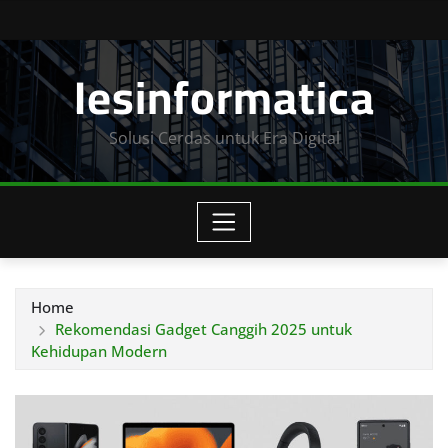
Skip
to
Iesinformatica
content
Solusi Cerdas untuk Era Digital
Home
Rekomendasi Gadget Canggih 2025 untuk
Kehidupan Modern