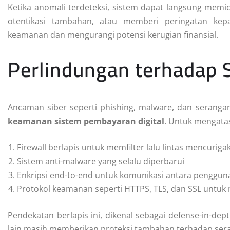
Ketika anomali terdeteksi, sistem dapat langsung memi
otentikasi tambahan, atau memberi peringatan kep
keamanan dan mengurangi potensi kerugian finansial.
Perlindungan terhadap 
Ancaman siber seperti phishing, malware, dan serang
keamanan sistem pembayaran digital
. Untuk mengatas
Firewall berlapis untuk memfilter lalu lintas mencuriga
Sistem anti-malware yang selalu diperbarui
Enkripsi end-to-end untuk komunikasi antara penggun
Protokol keamanan seperti HTTPS, TLS, dan SSL untuk 
Pendekatan berlapis ini, dikenal sebagai defense-in-dep
lain masih memberikan proteksi tambahan terhadap ser