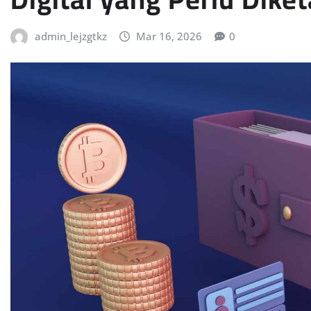
admin_lejzgtkz
Mar 16, 2026
0