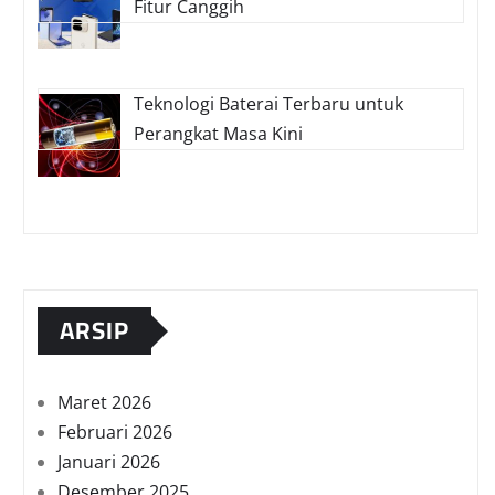
Fitur Canggih
Teknologi Baterai Terbaru untuk
Perangkat Masa Kini
ARSIP
Maret 2026
Februari 2026
Januari 2026
Desember 2025