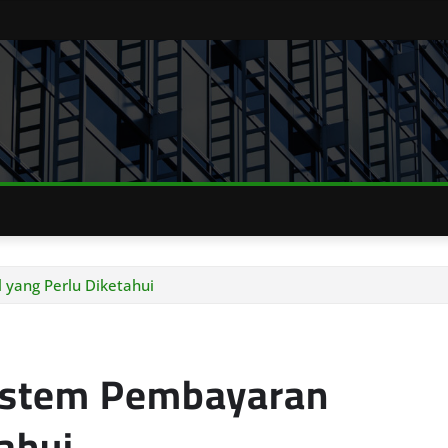
 yang Perlu Diketahui
istem Pembayaran
tahui