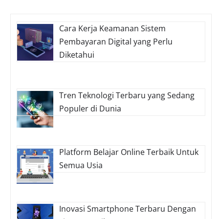
Cara Kerja Keamanan Sistem
Pembayaran Digital yang Perlu
Diketahui
Tren Teknologi Terbaru yang Sedang
Populer di Dunia
Platform Belajar Online Terbaik Untuk
Semua Usia
Inovasi Smartphone Terbaru Dengan