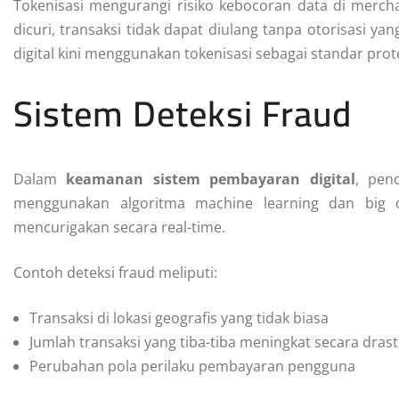
Tokenisasi mengurangi risiko kebocoran data di mercha
dicuri, transaksi tidak dapat diulang tanpa otorisasi y
digital kini menggunakan tokenisasi sebagai standar pro
Sistem Deteksi Fraud
Dalam
keamanan sistem pembayaran digital
, pen
menggunakan algoritma machine learning dan big d
mencurigakan secara real-time.
Contoh deteksi fraud meliputi:
Transaksi di lokasi geografis yang tidak biasa
Jumlah transaksi yang tiba-tiba meningkat secara drast
Perubahan pola perilaku pembayaran pengguna