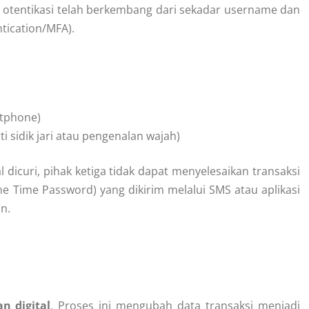
e otentikasi telah berkembang dari sekadar username dan
tication/MFA).
rtphone)
 sidik jari atau pengenalan wajah)
dicuri, pihak ketiga tidak dapat menyelesaikan transaksi
ne Time Password) yang dikirim melalui SMS atau aplikasi
n.
 digital
. Proses ini mengubah data transaksi menjadi