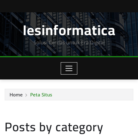
Skip
to
Iesinformatica
content
Solusi Cerdas untuk Era Digital
Home
Peta Situs
Posts by category