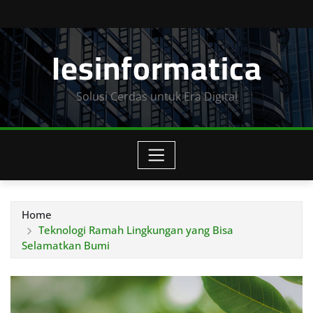
Skip
to
Iesinformatica
content
Solusi Cerdas untuk Era Digital
Home
Teknologi Ramah Lingkungan yang Bisa
Selamatkan Bumi