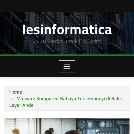
Skip
to
Iesinformatica
content
Solusi Cerdas untuk Era Digital
Home
Malware Komputer: Bahaya Tersembunyi di Balik
Layar Anda