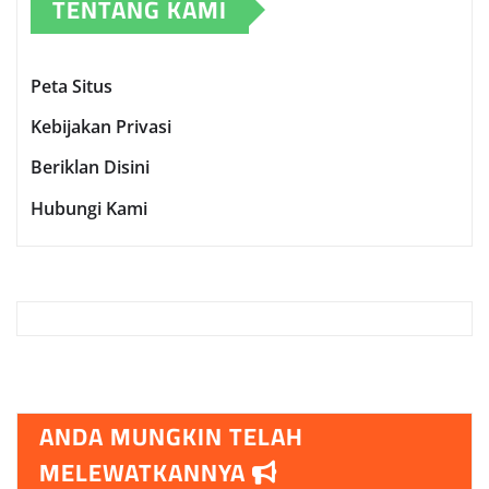
TENTANG KAMI
Peta Situs
Kebijakan Privasi
Beriklan Disini
Hubungi Kami
ANDA MUNGKIN TELAH
MELEWATKANNYA