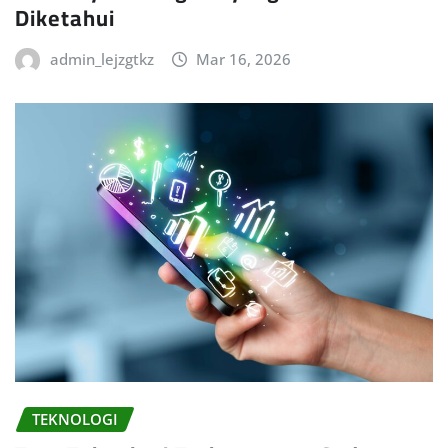
Diketahui
admin_lejzgtkz
Mar 16, 2026
TEKNOLOGI