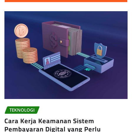
TEKNOLOGI
Cara Kerja Keamanan Sistem
Pembayaran Digital yang Perlu