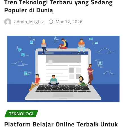
Tren Teknologi Terbaru yang Sedang
Populer di Dunia
admin_lejzgtkz
Mar 12, 2026
TEKNOLOGI
Platform Belajar Online Terbaik Untuk