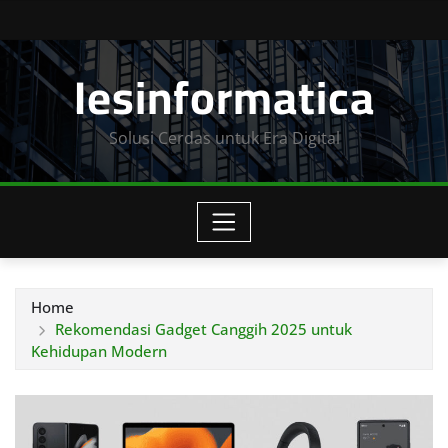
Skip
to
Iesinformatica
content
Solusi Cerdas untuk Era Digital
Home
Rekomendasi Gadget Canggih 2025 untuk
Kehidupan Modern