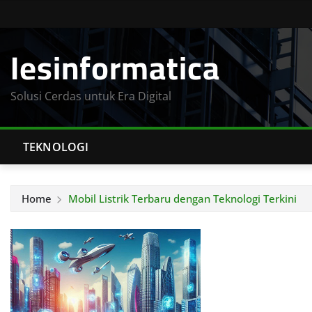
Skip
to
Iesinformatica
content
Solusi Cerdas untuk Era Digital
TEKNOLOGI
Home
Mobil Listrik Terbaru dengan Teknologi Terkini