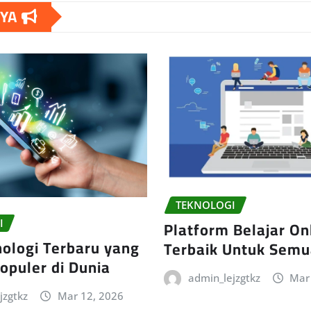
NYA
TEKNOLOGI
Platform Belajar On
I
nologi Terbaru yang
Terbaik Untuk Semu
opuler di Dunia
admin_lejzgtkz
Mar
jzgtkz
Mar 12, 2026