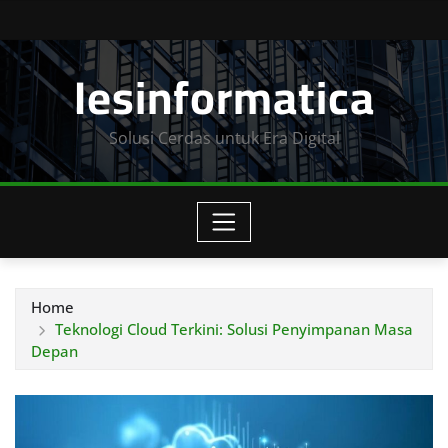
Skip
to
Iesinformatica
content
Solusi Cerdas untuk Era Digital
Home
Teknologi Cloud Terkini: Solusi Penyimpanan Masa
Depan