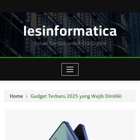
Skip
to
Iesinformatica
content
Solusi Cerdas untuk Era Digital
Home
Gadget Terbaru 2025 yang Wajib Dimiliki