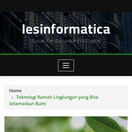
Skip
to
Iesinformatica
content
Solusi Cerdas untuk Era Digital
Home
Teknologi Ramah Lingkungan yang Bisa
Selamatkan Bumi