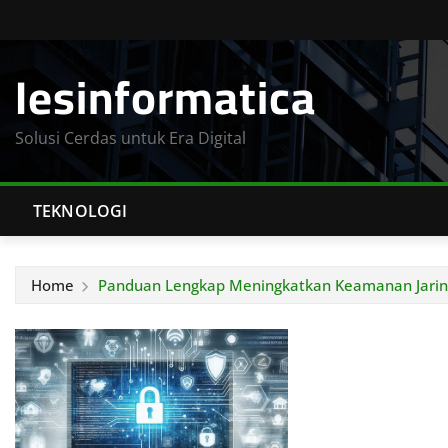
Skip
to
Iesinformatica
content
Solusi Cerdas untuk Era Digital
TEKNOLOGI
Home
Panduan Lengkap Meningkatkan Keamanan Jari