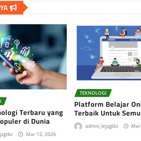
NYA
TEKNOLOGI
Platform Belajar On
I
nologi Terbaru yang
Terbaik Untuk Semu
opuler di Dunia
admin_lejzgtkz
Mar
jzgtkz
Mar 12, 2026