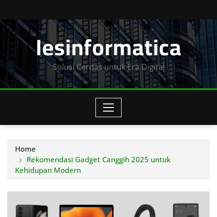
Skip
to
Iesinformatica
content
Solusi Cerdas untuk Era Digital
Home
Rekomendasi Gadget Canggih 2025 untuk
Kehidupan Modern