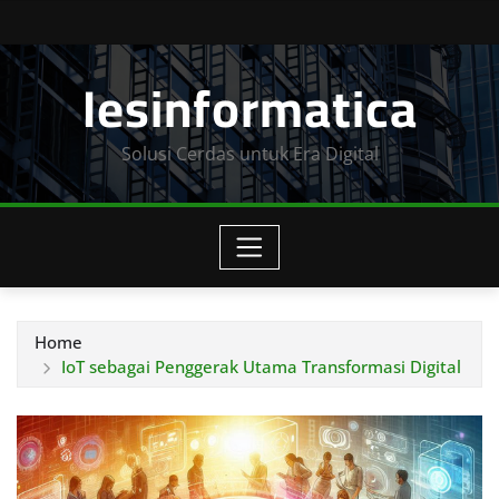
Skip
to
Iesinformatica
content
Solusi Cerdas untuk Era Digital
Home
IoT sebagai Penggerak Utama Transformasi Digital