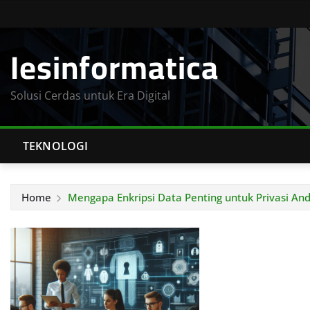
Skip
to
Iesinformatica
content
Solusi Cerdas untuk Era Digital
TEKNOLOGI
Home
Mengapa Enkripsi Data Penting untuk Privasi An