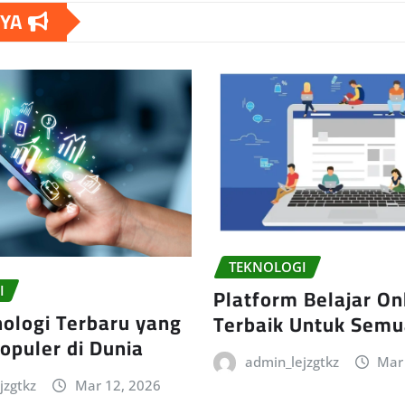
NYA
TEKNOLOGI
Platform Belajar On
I
nologi Terbaru yang
Terbaik Untuk Semu
opuler di Dunia
admin_lejzgtkz
Mar
jzgtkz
Mar 12, 2026